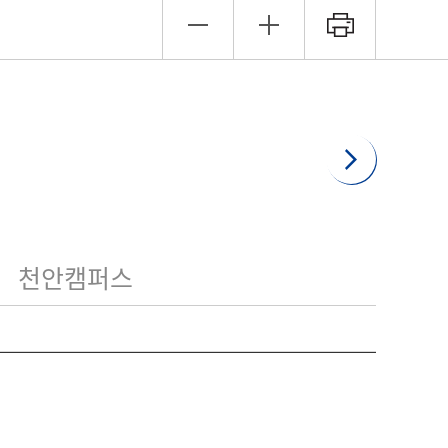
천안캠퍼스