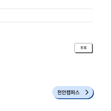
목록
천안캠퍼스