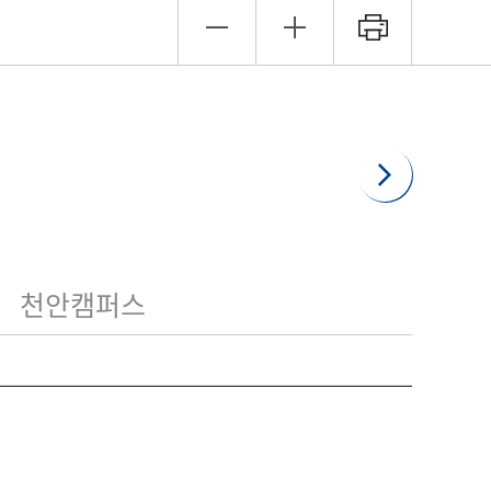
천안캠퍼스