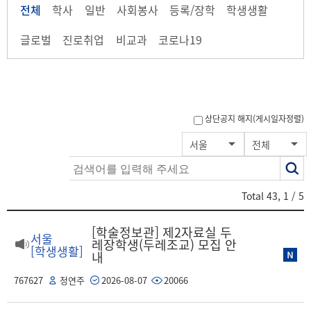
전체
학사
일반
사회봉사
등록/장학
학생생활
글로벌
진로취업
비교과
코로나19
상단공지 해지(게시일자정렬)
색
서울
전체
어
Total
43
,
1
/ 5
[학술정보관] 제2자료실 두
서울
레장학생(두레조교) 모집 안
[학생생활]
내
767627
정연주
2026-08-07
20066