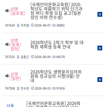
[국제언어문화교육원] 2026
학년도 여름학기 위탁 단기과
상명
정 버디 학생 모집 공고(일본
[글로벌]
성인 어학 연수생)
767624
이주현
2026-08-07
36881
상명
2026학년도 2학기 학부 및 대
[등록/
학원 재학생 등록 안내
장학]
767525
길종근
2026-08-04
84278
2026학년도 생명윤리심의위
상명
원회 정규심의 시행(9월) 안
[일반]
내
767508
안수빈
2026-08-03
97416
[국제언어문화교육원] 2026학
서울