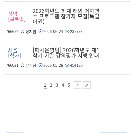
2026학년도 하계 해외 어학연
상명
수 프로그램 참가자 모집(독일
[글로벌]
어권)
766672
장지원
2026-06-24
237798
[학사운영팀] 2026학년도 제1
서울
학기 기말 강의평가 시행 안내
[학사]
766021
윤주상
2026-05-26
454120
1
2
3
4
5