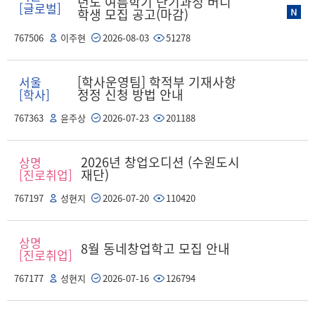
년도 여름학기 단기과정 버디
[글로벌]
학생 모집 공고(마감)
767506
이주현
2026-08-03
51278
[학사운영팀] 학적부 기재사항
서울
정정 신청 방법 안내
[학사]
767363
윤주상
2026-07-23
201188
2026년 창업오디션 (수원도시
상명
재단)
[진로취업]
767197
성현지
2026-07-20
110420
상명
8월 동네창업학고 모집 안내
[진로취업]
767177
성현지
2026-07-16
126794