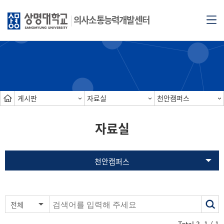
의사소통능력개발센터
게시판
자료실
천안캠퍼스
자료실
천안캠퍼스
색
전체
어